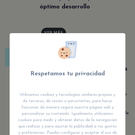
óptimo desarrollo
VER MÁS
EDUCACIÓN Y SALUD
Guía Completa para Padres
Primerizos: Coches para Bebés
Respetamos tu privacidad
y Cunas Corral
Descubre las mejores opciones para el cuidado
Utilizamos cookies y tecnologías similares propias y
de tu bebé. Coches para bebés y Cunas corral
de terceros, de sesión o persistentes, para hacer
para bebé: ¿cuál es ideal para ti? Lee nuestra
funcionar de manera segura nuestra página web y
guía para tomar la decisión correcta y brindarle
personalizar su contenido. Igualmente, utilizamos
a tu pequeño la comodidad que se merece.
cookies para medir y obtener datos de la navegación
que realizas y para ajustar la publicidad a tus gustos
y preferencias. Puedes configurar y aceptar el uso de