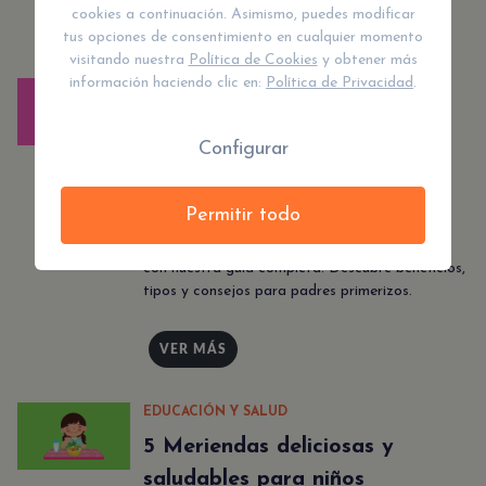
cookies a continuación. Asimismo, puedes modificar
VER MÁS
tus opciones de consentimiento en cualquier momento
visitando nuestra
Política de Cookies
y obtener más
información haciendo clic en:
Política de Privacidad
.
EDUCACIÓN Y SALUD
Muselinas para bebés:
Configurar
Protégeles del frío con
suavidad
Permitir todo
Encuentra la muselina perfecta para tu bebé
con nuestra guía completa. Descubre beneficios,
tipos y consejos para padres primerizos.
VER MÁS
EDUCACIÓN Y SALUD
5 Meriendas deliciosas y
saludables para niños