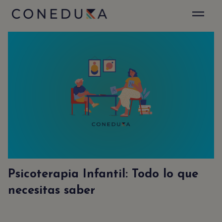
✕
Sé el primero en enterarte
Suscribirte a nuestro Newsletter es muy fácil.
Sólo déjanos tu emal y recibirás actualizaciones
de nuestro blog y anuncios especiales.
Acepto la
politica de privacidad
y el
aviso legal
.
Psicoterapia Infantil: Todo lo que
necesitas saber
NEWSLETTER