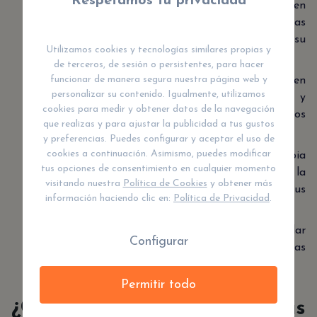
Respetamos tu privacidad
Terapia psicoanalítica
: Esta terapia se centra en
ayudar al niño a comprender sus experiencias
inconscientes y cómo estas experiencias afectan su
Utilizamos cookies y tecnologías similares propias y
comportamiento.
de terceros, de sesión o persistentes, para hacer
funcionar de manera segura nuestra página web y
Terapia conductual
: Esta terapia se centra en
personalizar su contenido. Igualmente, utilizamos
ayudar al niño a aprender nuevas habilidades y
cookies para medir y obtener datos de la navegación
comportamientos para reemplazar los
que realizas y para ajustar la publicidad a tus gustos
comportamientos problemáticos.
y preferencias. Puedes configurar y aceptar el uso de
cookies a continuación. Asimismo, puedes modificar
Terapia cognitiva-conductual
: Esta terapia
tus opciones de consentimiento en cualquier momento
combina elementos de la terapia conductual y la
visitando nuestra
Política de Cookies
y obtener más
terapia cognitiva para ayudar al niño a cambiar sus
información haciendo clic en:
Política de Privacidad
.
pensamientos y comportamientos.
Terapia familiar
: Esta terapia se centra en ayudar
Configurar
a la familia a comprender y manejar los problemas
del niño.
Permitir todo
¿Quiénes son los terapeutas