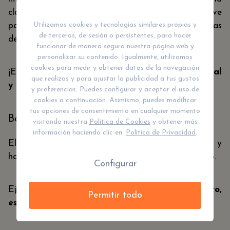
clavícula con el esternón; esta mano solo la mueve
Utilizamos cookies y tecnologías similares propias y
para dibujar unos círculos en el sentido de las agujas
de terceros, de sesión o persistentes, para hacer
del reloj.
funcionar de manera segura nuestra página web y
personalizar su contenido. Igualmente, utilizamos
cookies para medir y obtener datos de la navegación
¡Esta actividad es buenísima para la
función visual
que realizas y para ajustar la publicidad a tus gustos
y coordinación bilateral
!
y preferencias. Puedes configurar y aceptar el uso de
cookies a continuación. Asimismo, puedes modificar
tus opciones de consentimiento en cualquier momento
Bostezo energético
visitando nuestra
Política de Cookies
y obtener más
información haciendo clic en:
Política de Privacidad
.
El niño pone las yemas de los dedos en las mejillas y
hace presión sobre ellas mientras simula un bostezo.
Configurar
Ejercicio muy útil para o
xigenar su cerebro,
Permitir todo
estimular la expresión verbal y comunicación
.