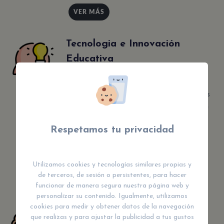
VER MÁS
Tecnologia e Innovación
Educativa
En esta sección encontrarás los mejores
artículos y contenidos sobre innovación
educativa. Encuentra todo lo que
Respetamos tu privacidad
necesitas para tener material y
metodologías innovadoras en el aula o
en tu casa.
Utilizamos cookies y tecnologías similares propias y
de terceros, de sesión o persistentes, para hacer
VER MÁS
funcionar de manera segura nuestra página web y
personalizar su contenido. Igualmente, utilizamos
cookies para medir y obtener datos de la navegación
Optimización del Aprendizaje
que realizas y para ajustar la publicidad a tus gustos