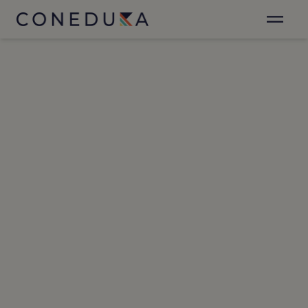
✕
Sé el primero en enterarte
Suscribirte a nuestro Newsletter es muy fácil.
Sólo déjanos tu emal y recibirás actualizaciones
de nuestro blog y anuncios especiales.
Acepto la
politica de privacidad
y el
aviso legal
.
NEWSLETTER