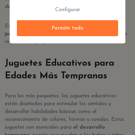
de desarrollo.
Configurar
Este tipo de juegos también
fomenta la
Permitir todo
perseverancia
, ya que completar un rompecabezas
requiere tiempo y dedicación.
Juguetes Educativos para
Edades Más Tempranas
Para los más pequeños, los juguetes educativos
están diseñados para estimular los sentidos y
desarrollar habilidades básicas como el
reconocimiento de colores, formas y sonidos. Estos
juguetes son esenciales para
el desarrollo