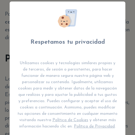
Para añadir, ayudan a los niños a entender
conceptos básicos de geometría y física
, como la
estabilidad y el equilibrio, mientras experimentan con
diferentes formas y tamaños.
Respetamos tu privacidad
Puzles y Rompecabezas
Utilizamos cookies y tecnologías similares propias y
de terceros, de sesión o persistentes, para hacer
funcionar de manera segura nuestra página web y
Los puzles y rompecabezas son perfectos para
personalizar su contenido. Igualmente, utilizamos
desarrollar el pensamiento lógico y la paciencia.
cookies para medir y obtener datos de la navegación
Estos juegos requieren que los niños analicen las
que realizas y para ajustar la publicidad a tus gustos
y preferencias. Puedes configurar y aceptar el uso de
piezas, identifiquen patrones y encuentren soluciones,
cookies a continuación. Asimismo, puedes modificar
lo que fortalece su capacidad para resolver
tus opciones de consentimiento en cualquier momento
problemas. Incluso, los rompecabezas varían en
visitando nuestra
Política de Cookies
y obtener más
dificultad, lo que permite que los niños de diferentes
información haciendo clic en:
Política de Privacidad
.
edades encuentren un desafío adecuado a su nivel