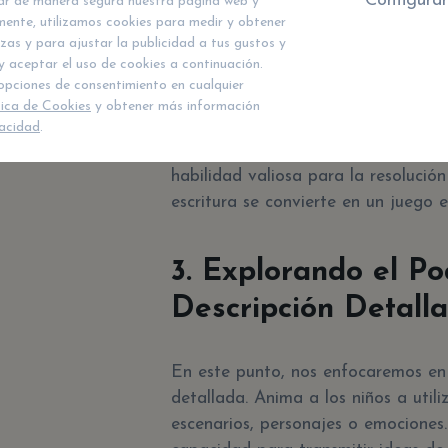
Configurar
nar de manera segura nuestra página web y
Otra forma divertida de potenciar l
mente, utilizamos cookies para medir y obtener
de juegos de palabras y
acertijos
.
zas y para ajustar la publicidad a tus gustos y
vocabulario de los niños, sino que 
y aceptar el uso de cookies a continuación.
opciones de consentimiento en cualquier
soluciones creativas.
tica de Cookies
y obtener más información
vacidad
.
Los acertijos, en particular,
promue
habilidad valiosa para la resolució
escritura se convierte en un juego 
3. Explorando el Po
Descripción Detall
En este punto, nos enfocaremos en 
detallada. Anima a los niños a utiliz
escenarios, personajes o emociones