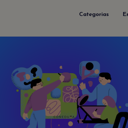
Categorias
E
Sé el primero en enterart
Suscribirte a nuestro Newsletter es muy
fácil. Sólo déjanos tu emal y recibirás
actualizaciones de nuestro blog y anuncio
especiales.