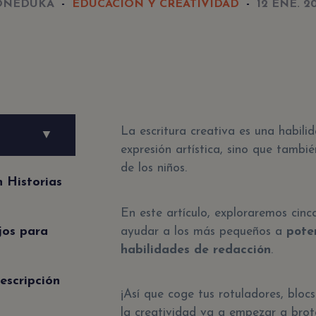
ONEDUKA
EDUCACIÓN Y CREATIVIDAD
12 ENE. 2
La escritura creativa es una habili
▼
expresión artística, sino que tambié
de los niños.
n Historias
En este artículo, exploraremos cin
jos para
ayudar a los más pequeños a
pote
habilidades de redacción
.
escripción
¡Así que coge tus rotuladores, bloc
la creatividad va a empezar a brot