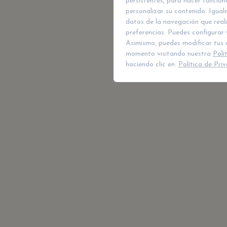
persistentes, para hacer funcio
personalizar su contenido. Igual
datos de la navegación que reali
preferencias. Puedes configurar 
Asimismo, puedes modificar tus 
momento visitando nuestra
Polí
haciendo clic en:
Política de Pri