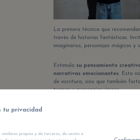
La primera técnica que recomendam
través de historias fantásticas. Inv
imaginarios, personajes mágicos y s
Estimula
su pensamiento creativ
narrativas emocionantes
. Esto n
de escritura, sino que también fort
tramas y personajes únicos.
2. Juegos de Palabr
 tu privacidad
Estimular la Creati
 similares propias y de terceros, de sesión o