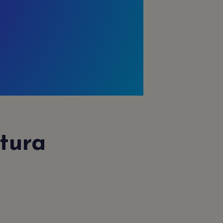
.
itura