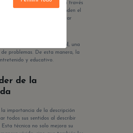
Permitir todo
a creatividad lingüística es a través
 Estos desafíos no solo expanden el
también los inspiran a encontrar
ven el pensamiento lateral
, una
n de problemas. De esta manera, la
entretenido y educativo.
der de la
ada
la importancia de la descripción
ar todos sus sentidos al describir
. Esta técnica no solo mejora su