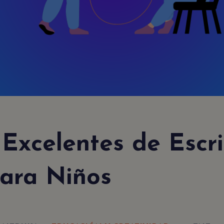
NEWSLETTER
Acepto
politica de
y
aviso
la
privacidad
el
legal
 Excelentes de Escr
para Niños