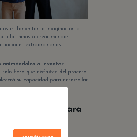
os es fomentar la imaginación a
ita a los niños a crear mundos
ituaciones extraordinarias.
o animándolos a inventar
o solo hará que disfruten del proceso
alecerá su capacidad para desarrollar
as y Acertijos para
vidad