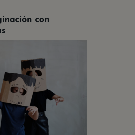
ginación con
as