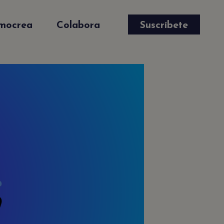
mocrea
Colabora
Suscríbete
✕
e
s