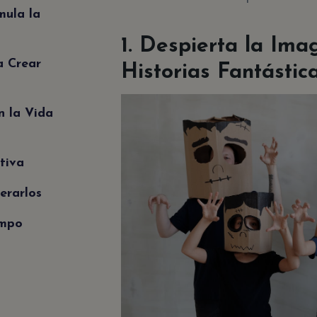
mula la
1. Despierta la Ima
ra Crear
Historias Fantástic
n la Vida
tiva
erarlos
empo