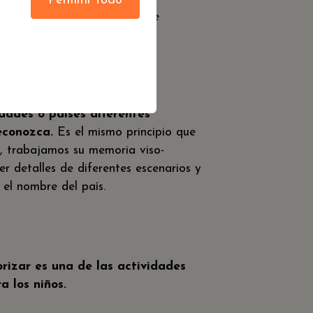
Permitir todo
, mayor será la capacidad de
dades
dades o países diferentes
econozca.
Es el mismo principio que
o, trabajamos su memoria viso-
er detalles de diferentes escenarios y
 el nombre del país.
rizar es una de las actividades
 los niños.