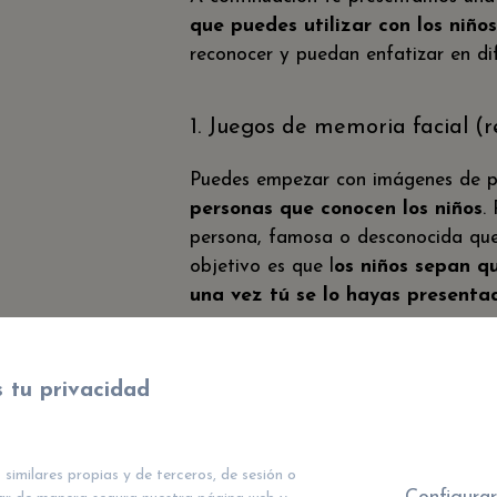
que puedes utilizar con los niño
reconocer y puedan enfatizar en dif
1. Juegos de memoria facial 
Puedes empezar con imágenes de pe
personas que conocen los niños
.
persona, famosa o desconocida que
objetivo es que l
os niños sepan qu
una vez tú se lo hayas presenta
Puedes utilizar imágenes de difere
 tu privacidad
(Por ejemplo de personajes de cuento
Se los presentas en pequeñas tanda
amplía el ratio de presentación y a
 similares propias y de terceros, de sesión o