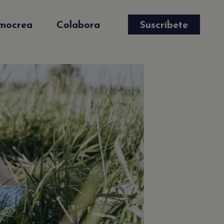
mocrea
Colabora
Suscríbete
✕
e
s