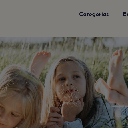
Categorias
E
Sé el primero en enterart
Suscribirte a nuestro Newsletter es muy
fácil. Sólo déjanos tu emal y recibirás
actualizaciones de nuestro blog y anuncio
especiales.