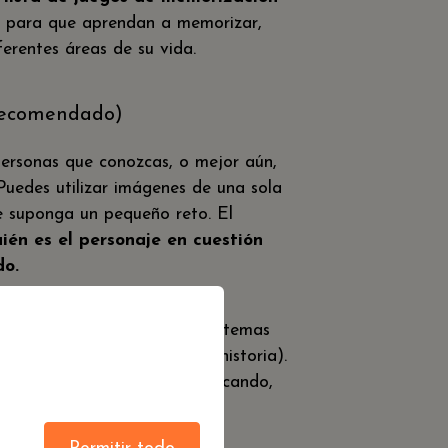
s
para que aprendan a memorizar,
erentes áreas de su vida.
(recomendado)
rsonas que conozcas, o mejor aún,
 Puedes utilizar imágenes de una sola
 suponga un pequeño reto. El
ién es el personaje en cuestión
do.
ntes personajes de diferentes temas
s infantiles y de libros de historia).
s y una vez los vaya identificando,
umenta la dificultad del reto.