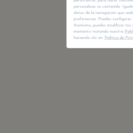
persistentes, para hacer funcio
personalizar su contenido. Igual
datos de la navegación que reali
preferencias. Puedes configurar 
Asimismo, puedes modificar tus 
momento visitando nuestra
Polí
haciendo clic en:
Política de Pri