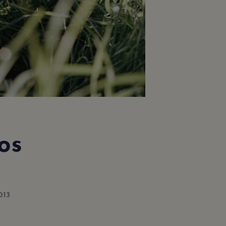
.
os
013