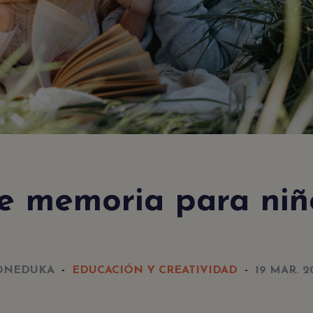
NEWSLETTER
Acepto
politica de
y
aviso
la
privacidad
el
legal
de memoria para niñ
ONEDUKA
EDUCACIÓN Y CREATIVIDAD
19 MAR. 2