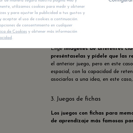
Configurar
nar de manera segura nuestra página web y
mente, utilizamos cookies para medir y obtener
Mientras más personajes reconozca
zas y para ajustar la publicidad a tus gustos y
memorización del niño.
y aceptar el uso de cookies a continuación.
opciones de consentimiento en cualquier
tica de Cookies
y obtener más información
2. Juegos de memoria de ciu
vacidad
.
Elige
imágenes de diferentes ciu
preséntaselas y pídele que las r
el anterior juego, pero en este cas
espacial, con la capacidad de reten
asociarlos a una idea, en este caso,
3. Juegos de fichas
Los juegos con fichas para memo
de aprendizaje más famosas para