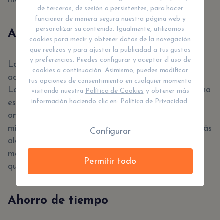
más asequibles.
de terceros, de sesión o persistentes, para hacer
funcionar de manera segura nuestra página web y
personalizar su contenido. Igualmente, utilizamos
Accesibilidad
cookies para medir y obtener datos de la navegación
que realizas y para ajustar la publicidad a tus gustos
y preferencias. Puedes configurar y aceptar el uso de
Las academias online también son mucho más
cookies a continuación. Asimismo, puedes modificar
accesibles que los centros de estudio tradicionales.
tus opciones de consentimiento en cualquier momento
Los alumnos que no pueden asistir físicamente a una
visitando nuestra
Política de Cookies
y obtener más
información haciendo clic en:
Política de Privacidad
.
escuela tradicional pueden aprovechar las escuelas
online y estudiar en la comodidad de su hogar. Del
mismo modo, los estudiantes que viven en zonas más
Configurar
alejadas también pueden beneficiarse de esta
modalidad de enseñanza, dándoles acceso a cursos
Permitir todo
que, de otro modo, serían inaccesibles.
Ahorro de tiempo