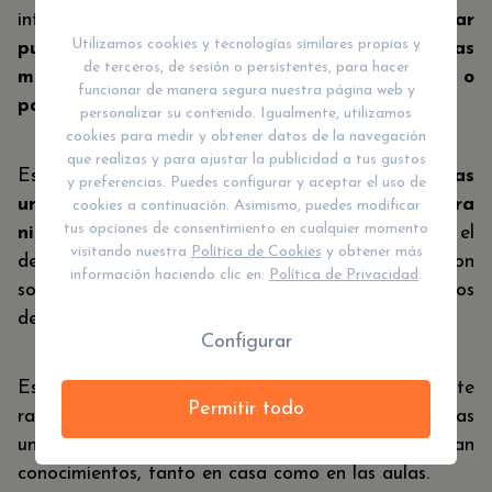
interiorizar cosas tan importantes como:
llegar
Utilizamos cookies y tecnologías similares propias y
puntual a una cita, conocer exactamente las
de terceros, de sesión o persistentes, para hacer
medidas de los ingredientes de una receta o
funcionar de manera segura nuestra página web y
pagar una compra.
personalizar su contenido. Igualmente, utilizamos
cookies para medir y obtener datos de la navegación
que realizas y para ajustar la publicidad a tus gustos
Estos juegos relacionados con
las magnitudes y las
y preferencias. Puedes configurar y aceptar el uso de
unidades de medida van a estar enfocados para
cookies a continuación. Asimismo, puedes modificar
tus opciones de consentimiento en cualquier momento
niños de primaria
, cuyo objetivo no es otro que el
visitando nuestra
Política de Cookies
y obtener más
de preparar a estos niños para que se manejen con
información haciendo clic en:
Política de Privacidad
.
soltura a la hora de afrontar problemas derivados
de
las unidades de medida.
Configurar
Es por lo que, en Coneduka hemos elaborado este
Permitir todo
ranking con los mejores 8 juegos para aprender las
unidades de medida mientras se divierten y amplian
conocimientos, tanto en casa como en las aulas.