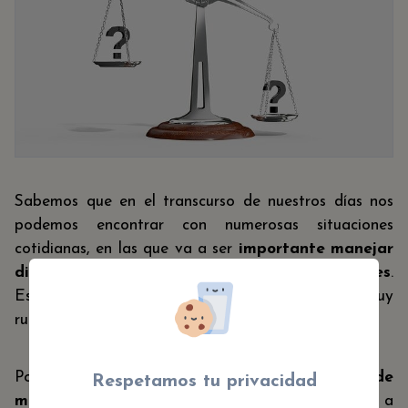
Sabemos que en el transcurso de nuestros días nos
podemos encontrar con numerosas situaciones
cotidianas, en las que va a ser
importante manejar
diferentes unidades de medida y magnitudes
.
Estas situaciones, que pueden llegar a ser muy
rutinarias, requieren de un gran aprendizaje.
Por ello, existen juegos para aprender
unidades de
Respetamos tu privacidad
medida para niños
para que ayuden a los niños a