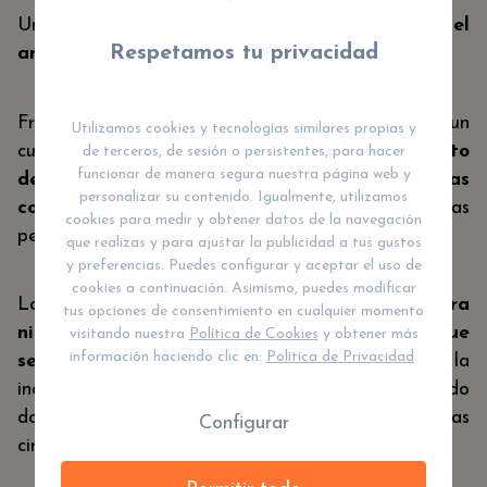
Una historia sobre la
unión entre hermanas y el
Respetamos tu privacidad
amor incondicional de la fraternidad.
Frozen no es solo una fábula visual bonita; es un
Utilizamos cookies y tecnologías similares propias y
cuento cargado de
mensajes sobre el sentimiento
de terceros, de sesión o persistentes, para hacer
funcionar de manera segura nuestra página web y
de exclusión, el miedo a lo desconocido y las
personalizar su contenido. Igualmente, utilizamos
consecuencias de estos comportamientos
en las
cookies para medir y obtener datos de la navegación
personas que lo sufren.
que realizas y para ajustar la publicidad a tus gustos
y preferencias. Puedes configurar y aceptar el uso de
cookies a continuación. Asimismo, puedes modificar
Lo característico de las
películas con valores para
tus opciones de consentimiento en cualquier momento
niños
sobre hermanos, es el mensaje de
unión que
visitando nuestra
Política de Cookies
y obtener más
información haciendo clic en:
Política de Privacidad
.
se transmite
. Pero Frozen nos habla de la
incondicionalidad de la fraternidad incluso siendo
dos personas tan diferentes y marcadas por las
Configurar
circunstancias que vivieron.