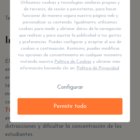
Utilizamos cookies y tecnologías similares propias y
verificar su funcionamiento periódicamente.
de terceros, de sesión o persistentes, para hacer
funcionar de manera segura nuestra página web y
Teniendo en cuenta la sencillez
personalizar su contenido. Igualmente, utilizamos
cookies para medir y obtener datos de la navegación
que realizas y para ajustar la publicidad a tus gustos
Impacto en el Aprendizaje
y preferencias. Puedes configurar y aceptar el uso de
cookies a continuación. Asimismo, puedes modificar
tus opciones de consentimiento en cualquier momento
El impacto de las pantallas LED en el aprendizaje
visitando nuestra
Política de Cookies
y obtener más
información haciendo clic en:
Política de Privacidad
.
en las aulas es un tema de debate constante en la
era digital. Estas pantallas ofrecen ventajas en
términos de interactividad, acceso a recursos
Configurar
multimedia y dinamismo en la presentación de
contenidos como muchas de las
Permitir todo
TICs que se encuentran en los colegios
. Sin
embargo, su uso excesivo puede generar
distracciones y dificultar la concentración de los
estudiantes.