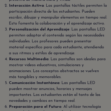
Interacción Activa
: Las pantallas táctiles permiten la
participación directa de los estudiantes. Pueden
escribir, dibujar y manipular elementos en tiempo real.
Esto fomenta la colaboración y el aprendizaje activo.
Personalización del Aprendizaje
: Las pantallas LED
permiten adaptar el contenido según las necesidades
individuales. Los profesores pueden presentar
material específico para cada estudiante, atendiendo
a sus ritmos y estilos de aprendizaje.
Recursos Multimedia
: Las pantallas son ideales para
mostrar videos educativos, simulaciones y
animaciones. Los conceptos abstractos se vuelven
más tangibles y memorables.
Comunicación Instantánea
: Las pantallas LED
pueden mostrar anuncios, horarios y mensajes
importantes. Los estudiantes están al tanto de las
novedades y cambios en tiempo real.
Preparación para el Futuro
: Al utilizar tecnología