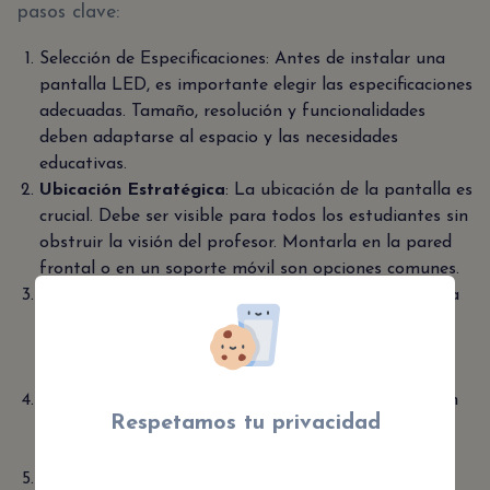
pasos clave:
Selección de Especificaciones: Antes de instalar una
pantalla LED, es importante elegir las especificaciones
adecuadas. Tamaño, resolución y funcionalidades
deben adaptarse al espacio y las necesidades
educativas.
Ubicación Estratégica
: La ubicación de la pantalla es
crucial. Debe ser visible para todos los estudiantes sin
obstruir la visión del profesor. Montarla en la pared
frontal o en un soporte móvil son opciones comunes.
Conexiones y Configuración
: Conectar la pantalla a
una fuente de alimentación y a dispositivos como
computadoras o proyectores. Configurar el software
para mostrar el contenido deseado.
Contenido Educativo
: Cargar material educativo en
Respetamos tu privacidad
la pantalla. Presentaciones, videos, gráficos y
simulaciones pueden enriquecer las lecciones.
Mantenimiento Regular
: Limpiar la pantalla y