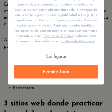
Esta semejanza se puede deber al origen
personalizar su contenido. Igualmente, utilizamos
cookies para medir y obtener datos de la navegación
etimológico similar o simplemente por coincidencia o
que realizas y para ajustar la publicidad a tus gustos
incluso por error, pudiendo distinguirse por una sílaba
y preferencias. Puedes configurar y aceptar el uso de
o tilde.
cookies a continuación. Asimismo, puedes modificar
tus opciones de consentimiento en cualquier momento
visitando nuestra
Política de Cookies
y obtener más
A continuación, te ofrecemos algunos ejemplos de
información haciendo clic en:
Política de Privacidad
.
palabras parónimas:
Configurar
Abeja/oveja.
Malla (pueblo mesomaericano/ malla (red).
Permitir todo
Docena/decena.
Perro/berro.
3 sitios web donde practicar