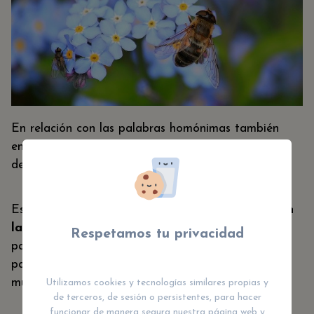
En relación con las palabras homónimas también
encontramos a otro grupo de palabras a las que
debemos hacer mención, como son las parónimas.
Este tipo de palabras, si aún no se conoce
que son
las palabras homónimas
, pueden resultar muy
Respetamos tu privacidad
parecidas entre sí, pueden tener el un sonido
parecido, una forma de escritura diferente y, en
muchos casos significados asociados diferentes.
Utilizamos cookies y tecnologías similares propias y
de terceros, de sesión o persistentes, para hacer
funcionar de manera segura nuestra página web y