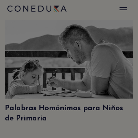
✕
Sé el primero en enterarte
Suscribirte a nuestro Newsletter es muy fácil.
Sólo déjanos tu emal y recibirás actualizaciones
de nuestro blog y anuncios especiales.
Acepto la
politica de privacidad
y el
aviso legal
.
Palabras Homónimas para Niños
de Primaria
NEWSLETTER