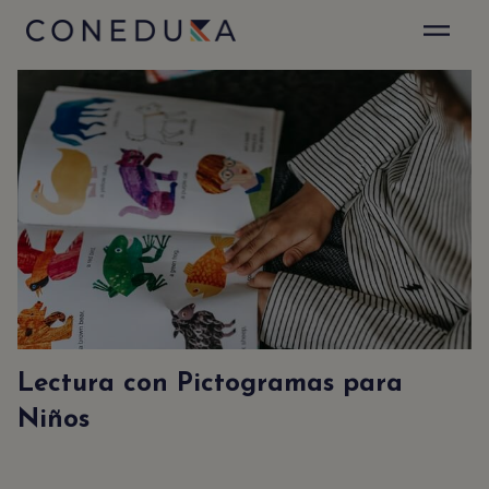
✕
Sé el primero en enterarte
Suscribirte a nuestro Newsletter es muy fácil.
Sólo déjanos tu emal y recibirás actualizaciones
de nuestro blog y anuncios especiales.
Acepto la
politica de privacidad
y el
aviso legal
.
Lectura con Pictogramas para
Niños
NEWSLETTER