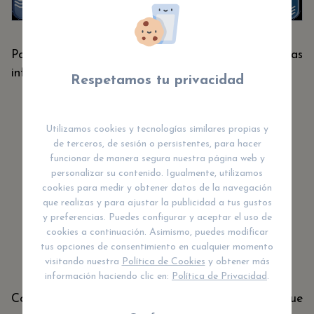
Podría decirse que los usos de los pictogramas
infantiles
son muy variados
, como por ejemplo:
Respetamos tu privacidad
Noticias, anuncios.
Utilizamos cookies y tecnologías similares propias y
Juegos para niños (y no tan niños).
de terceros, de sesión o persistentes, para hacer
funcionar de manera segura nuestra página web y
Enseñanza.
personalizar su contenido. Igualmente, utilizamos
cookies para medir y obtener datos de la navegación
Psicología.
que realizas y para ajustar la publicidad a tus gustos
Estadística.
y preferencias. Puedes configurar y aceptar el uso de
cookies a continuación. Asimismo, puedes modificar
Alternativa de la comunicación convencional.
tus opciones de consentimiento en cualquier momento
Señales de tráfico.
visitando nuestra
Política de Cookies
y obtener más
información haciendo clic en:
Política de Privacidad
.
Como podemos ver, es un concepto muy flexible que