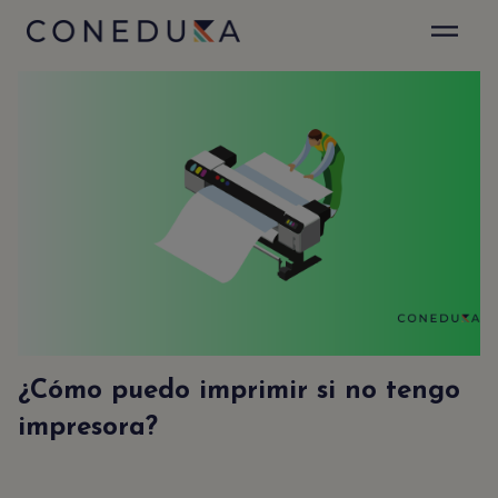
✕
Sé el primero en enterarte
Suscribirte a nuestro Newsletter es muy fácil.
Sólo déjanos tu emal y recibirás actualizaciones
de nuestro blog y anuncios especiales.
Acepto la
politica de privacidad
y el
aviso legal
.
¿Cómo puedo imprimir si no tengo
impresora?
NEWSLETTER