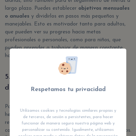
diarias, sino también para el seguimiento de metas a
largo plazo. Puedes establecer
objetivos mensuales
o anuales
y dividirlos en pasos más pequeños y
manejables. Esto es motivador tanto para adultos,
que pueden ver su progreso hacia metas
profesionales o personales, como para niños, que
pueden aprender a trabajar de manera constante
hacia sus objetivos escolares.
5. Fomenta la responsabilidad y la
disciplina
Respetamos tu privacidad
Para los niños, una agenda es una excelente
Utilizamos cookies y tecnologías similares propias y
herramienta educativa que fomenta la
de terceros, de sesión o persistentes, para hacer
responsabilidad y la disciplina. Aprenden a hacerse
funcionar de manera segura nuestra página web y
personalizar su contenido. Igualmente, utilizamos
cargo de sus tareas y a cumplir con sus compromisos.