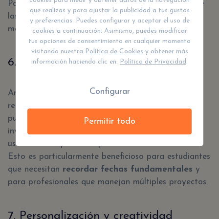
cookies para medir y obtener datos de la navegación
Para los adultos, es un
recordatorio constante
de
que realizas y para ajustar la publicidad a tus gustos
las obligaciones y responsabilidades, ayudando a
y preferencias. Puedes configurar y aceptar el uso de
mantener un ritmo constante en la vida cotidiana.
cookies a continuación. Asimismo, puedes modificar
tus opciones de consentimiento en cualquier momento
visitando nuestra
Política de Cookies
y obtener más
6. Mejora la memoria
información haciendo clic en:
Política de Privacidad
.
Configurar
Anotar información importante en una agenda
refuerza la memoria. Este acto físico de escribir
puede mejorar la retención de información, ya que
Permitir todo
involucra una parte del cerebro diferente a la que
usamos al simplemente pensar en nuestras tareas.
Esto es particularmente beneficioso para estudiantes
que necesitan
recordar fechas fundamentales
y
para profesionales que manejan múltiples proyectos.
7. Personalización y creatividad