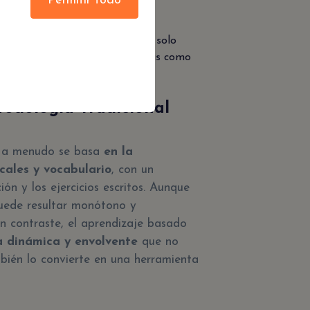
Permitir todo
dos, lo que es esencial para el
s.
ivas
: Los juegos educativos no solo
esarrollan habilidades cognitivas como
ividad y el pensamiento crítico.
odología Tradicional
és a menudo se basa
en la
ales y vocabulario
, con un
ón y los ejercicios escritos. Aunque
puede resultar monótono y
n contraste, el aprendizaje basado
a dinámica y envolvente
que no
mbién lo convierte en una herramienta