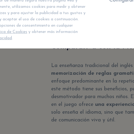
Configurar
nar de manera segura nuestra página web y
aprendan de ellos sin sentirse juzga
mente, utilizamos cookies para medir y obtener
desarrollo de habilidades lingüística
zas y para ajustar la publicidad a tus gustos y
Desarrollo de Habilidades Cognit
y aceptar el uso de cookies a continuación.
enseñan inglés, sino que también d
opciones de consentimiento en cualquier
la resolución de problemas, la creat
tica de Cookies
y obtener más información
vacidad
.
Comparativa con la Met
La enseñanza tradicional del ingl
memorización de reglas gramatic
enfoque predominante en la repetici
este método tiene sus beneficios, 
desmotivador para muchos niños. E
en el juego ofrece
una experienci
solo enseña el idioma, sino que ta
de comunicación viva y útil.