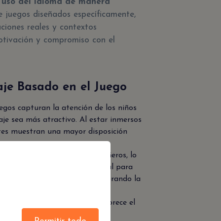
 uso del idioma de manera
e juegos diseñados específicamente,
uaciones reales y contextos
motivación y compromiso con el
aje Basado en el Juego
uegos capturan la atención de los niños
je sea más atractivo. Al estar inmersos
antes muestran una mayor disposición
niños interactúan con sus compañeros, lo
lés. Esta interacción es crucial para
 en un contexto social real, mejorando la
relajado y libre de presión favorece el
ue los niños cometan errores y