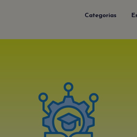
Categorias
E
Sé el primero en enterart
Suscribirte a nuestro Newsletter es muy
fácil. Sólo déjanos tu emal y recibirás
actualizaciones de nuestro blog y anuncio
especiales.