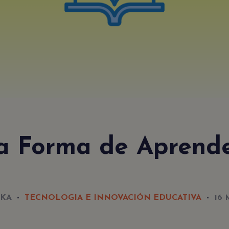
NEWSLETTER
Acepto
politica de
y
aviso
la
privacidad
el
legal
 Forma de Aprende
KA
TECNOLOGIA E INNOVACIÓN EDUCATIVA
16 