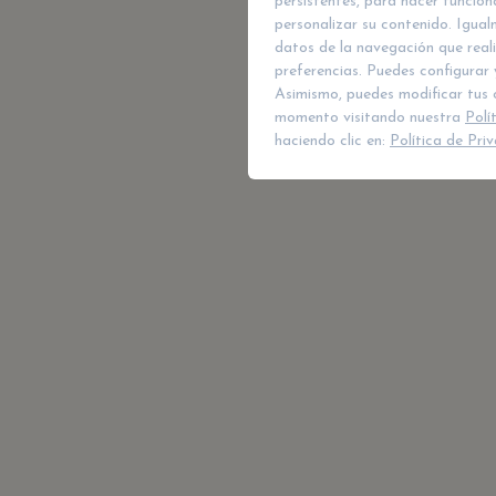
persistentes, para hacer funcio
personalizar su contenido. Igual
datos de la navegación que reali
preferencias. Puedes configurar 
Asimismo, puedes modificar tus 
momento visitando nuestra
Polí
haciendo clic en:
Política de Pri