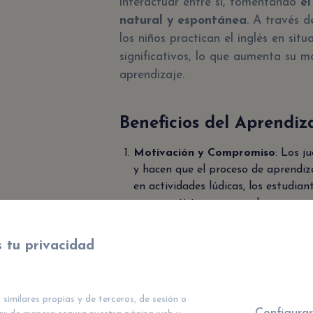
interactuar entre sí, fomentando
el
natural y espontánea
. A través d
los niños practican el inglés en sit
significativos, lo que aumenta su 
aprendizaje.
Beneficios del Aprendiz
Motivación y Compromiso
: Los j
y hacen que el proceso de aprendiza
en actividades lúdicas, los estudi
para participar y aprender.
Interacción Social
: Al jugar, los 
que promueve la comunicación en ing
 tu privacidad
desarrollar habilidades lingüísticas
fluidez y la confianza.
Entorno Distendido
: Un ambiente 
 similares propias y de terceros, de sesión o
aprendizaje. Los juegos permiten q